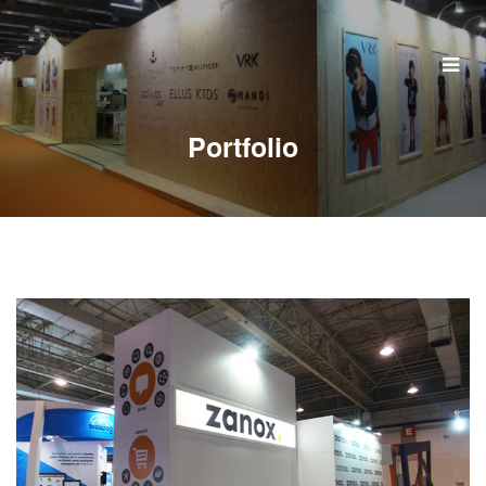
Home
Quem Somos
Portfolio
Serviços
Portfolio
Clientes
Perguntas Frequentes
Contato