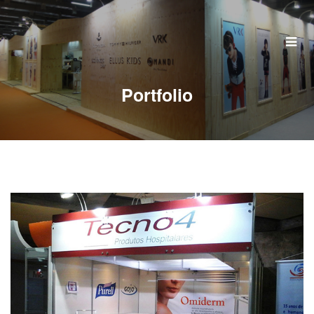
Home
Quem Somos
Portfolio
Serviços
Portfolio
Clientes
Perguntas Frequentes
Contato