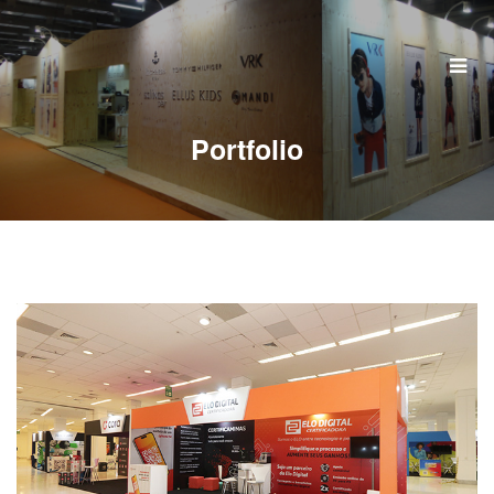
Home
Quem Somos
Portfolio
Serviços
Portfolio
Clientes
Perguntas Frequentes
Contato