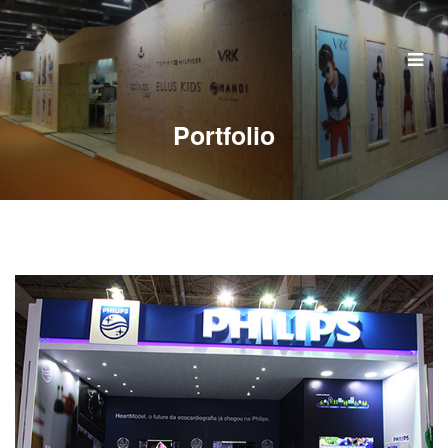
Home
Quem Somos
Portfolio
Serviços
Portfolio
Clientes
Perguntas Frequentes
Contato