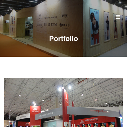
Home
Quem Somos
Portfolio
Serviços
Portfolio
Clientes
Perguntas Frequentes
Contato