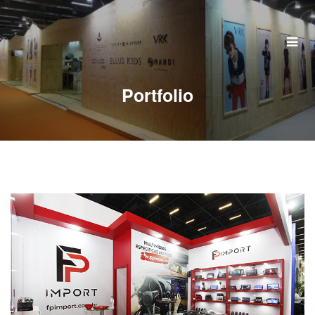
Home
Quem Somos
Portfolio
Serviços
Portfolio
Clientes
Perguntas Frequentes
Contato